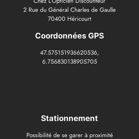
Chez L’Opticien Discounteur
2 Rue du Général Charles de Gaulle
70400 Héricourt
Coordonnées GPS
47.575151936620536,
6.756830138905705
Stationnement
Possibilité de se garer à proximité